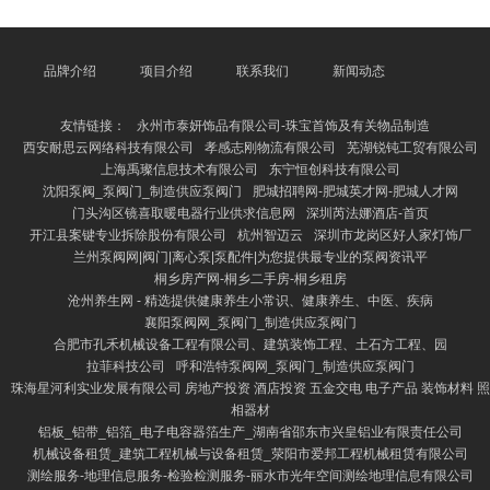
最泰斗的履历之一，具备塌实的司帐、审计和税法学
问，有助于晋升财务分析和风险处颖慧商。其次，**海
外注册司帐师（ACCA）** 也备受认同，尤其允洽但愿
在海外化环境中发展的财务处理者。 此外，**处理司帐
品牌介绍
项目介绍
联系我们
新闻动态
师（CMA）** 侧重于企业里面的处理有筹谋因循，匡
助财务总监更好地参与计谋计算。而**高等司
友情链接：
永州市泰妍饰品有限公司-珠宝首饰及有关物品制造
西安耐思云网络科技有限公司
孝感志刚物流有限公司
芜湖锐钝工贸有限公司
上海禹璨信息技术有限公司
东宁恒创科技有限公司
沈阳泵阀_泵阀门_制造供应泵阀门
肥城招聘网-肥城英才网-肥城人才网
门头沟区镜喜取暖电器行业供求信息网
深圳芮法娜酒店-首页
开江县案键专业拆除股份有限公司
杭州智迈云
深圳市龙岗区好人家灯饰厂
兰州泵阀网|阀门|离心泵|泵配件|为您提供最专业的泵阀资讯平
桐乡房产网-桐乡二手房-桐乡租房
沧州养生网 - 精选提供健康养生小常识、健康养生、中医、疾病
襄阳泵阀网_泵阀门_制造供应泵阀门
合肥市孔禾机械设备工程有限公司、建筑装饰工程、土石方工程、园
拉菲科技公司
呼和浩特泵阀网_泵阀门_制造供应泵阀门
珠海星河利实业发展有限公司 房地产投资 酒店投资 五金交电 电子产品 装饰材料 照
相器材
铝板_铝带_铝箔_电子电容器箔生产_湖南省邵东市兴皇铝业有限责任公司
机械设备租赁_建筑工程机械与设备租赁_荥阳市爱邦工程机械租赁有限公司
测绘服务-地理信息服务-检验检测服务-丽水市光年空间测绘地理信息有限公司