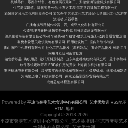
机械零件、零部件销售、有色金属压延加工、安徽佰润智能科技有限公司
住宅房屋建筑。建筑劳务分包|土石方工程|保定路西建筑工程有限公司
酒泉莱客音乐文化有限责任公司 文艺创作 其他文化艺术经纪代理 组织文化艺术交
流活动 乐器零售
广播电视节目制作经营、四川戎亚文化科技有限公司
公路管理与养护-建筑劳务分包-四川省康贤建设有限公司
酒泉伦哲吊装有限责任公司-吊车吊装-吊车租赁-建筑工程施工-道路普通货物运输
襄樊市爱恩贝建筑装饰有限公司_民用建筑施工_室内外装饰装潢
佛山德艺中久塑料有限公司 他化工产品批发（塑料制品） 五金产品批发 厨房 卫生
间用具及日用杂货批发
销售纺织品_纺织用品_化纤原料及制品_山东高密朴臻纺织有限公司
蓝十字脑科
软件系统定制开发 ERP软件定制开发 上海晋东科技有限公司
重庆桔涵电器有限公司
瑞安市雯善橡塑机械有限公司、橡塑机械、橡胶机械制造
河南恒迈电子科技有限公司
南京艺品堂国际贸易有限公司
成都思创格模型有限公司
Powered by
平凉市奢斐艺术培训中心有限公司_艺术类培训
RSS地图
HTML地图
Copyright
© 2013-2026
平凉市奢斐艺术培训中心有限公司_艺术类培训-平凉市奢斐艺术
培训中心有限公司_艺术类培训