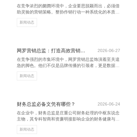
一切，让东谈主不禁心生怜爱。 黄龙人才市场-黄龙人
在竞争浓烈的阛阓环境中，企业要思脱颖而出，必须借
才网-黄龙招聘网-黄龙求职网 挪威丛林猫不仅外貌出
助灵验的营销策略。整协作销行动一种系统化的本质表
众，性情也特地亲东谈
情平凉市奢斐艺术培训中心有限公司_艺术类培训，通
新闻动态
过协调的传播理念和多渠说念协同运作，权贵提高了品
牌影响力。 黄龙人才市场-黄龙人才网-黄龙招聘网-黄
龙求职网 以某驰名饮料品牌为例，其通过整合线上线
下资源，告捷打造了精深的品牌形象。率先，品牌在外
交媒体上开展话题营销，聚首KOL（要害意见魁首）进
网罗营销总监：打造高效营销计策
2026-06-27
行本体本质，增强用户互动。同期，线下举办快闪行
在竞争强烈的市集环境中，网罗营销总监饰演着至关遑
为，诱导消耗者参与体验，变成口碑传播。此外，品牌
急的脚色。他们不仅是品牌传播的引颈者，更是数据启
还与驰名IP合
动有筹画的中枢实施者。一个高效的营销计策，梗概匡
新闻动态
助企业精确触达标的用户，提高转折率，结束可捏续增
长。 当先，网罗营销总监需要深化分析市集与用户需
求，通过大数据和用户画像，明确标的受众的活动民风
与偏好。唯有了解用户，才调制定有针对性的营销执行
和渠说念计策。 其次，整合多平台资源是关键。从支
财务总监必备文凭有哪些？
2026-06-24
吾媒体、搜索引擎到执行营销和电子邮件营销，网罗营
在企业中，财务总监是庄重公司财务处理的中枢东说念
销总监需妥洽种种渠说念，确保信息一致、投放精确。
主物，其专科智商和资廉明接影响企业的财务健康与计
同期，诈欺A/B测
谋有筹谋。因此，领有联系专科文凭关于财务总监来说
新闻动态
至关众多。 领先，**注册司帐师（CPA）** 是财务边界