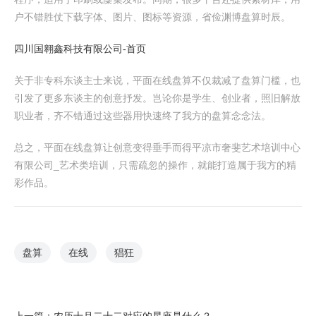
户不错胜仗下载字体、图片、图标等资源，省俭渊博盘算时辰。
四川国翱鑫科技有限公司-首页
关于非专科东谈主士来说，平面在线盘算不仅裁减了盘算门槛，也
引发了更多东谈主的创意抒发。岂论你是学生、创业者，照旧解放
职业者，齐不错通过这些器用快速终了我方的盘算念念法。
总之，平面在线盘算让创意变得垂手而得平凉市奢斐艺术培训中心
有限公司_艺术类培训，只需疏忽的操作，就能打造属于我方的精
彩作品。
盘算
在线
猖狂