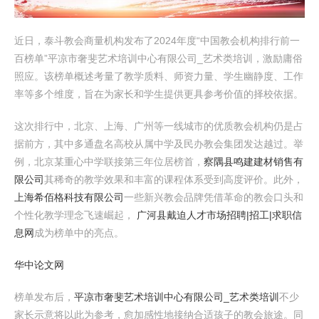
近日，泰斗教会商量机构发布了2024年度“中国教会机构排行前一
百榜单”平凉市奢斐艺术培训中心有限公司_艺术类培训，激励庸俗
照应。该榜单概述考量了教学质料、师资力量、学生幽静度、工作
率等多个维度，旨在为家长和学生提供更具参考价值的择校依据。
这次排行中，北京、上海、广州等一线城市的优质教会机构仍是占
据前方，其中多通盘名高校从属中学及民办教会集团发达越过。举
例，北京某重心中学联接第三年位居榜首，
察隅县鸣建建材销售有
限公司
其稀奇的教学效果和丰富的课程体系受到高度评价。此外，
上海希佰格科技有限公司
一些新兴教会品牌凭借革命的教会口头和
个性化教学理念飞速崛起，
广河县戴迫人才市场招聘|招工|求职信
息网
成为榜单中的亮点。
华中论文网
榜单发布后，
平凉市奢斐艺术培训中心有限公司_艺术类培训
不少
家长示意将以此为参考，愈加感性地接纳合适孩子的教会旅途。同